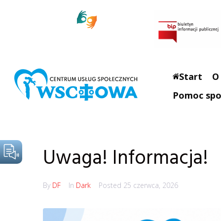
Start
O
Pomoc spo
Uwaga! Informacja!
By
DF
In
Dark
Posted
25 czerwca, 2026