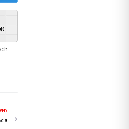
Powered By
GSpeech
ach
cja