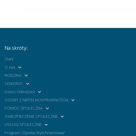
Na skróty:
Start
O nas
RODZINA
SENIORZY
Dzieci i Młodzież
OSOBY Z NIEPEŁNOSPRAWNOŚCIĄ
POMOC SPOŁECZNA
ZABEZPIECZENIE SPOŁECZNE
USŁUGI SPOŁECZNE
Program „Opieka Wytchnieniowa”