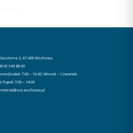
 Klasztorna 3, 67-400 Wschowa
48 65 540 88 00
oniedziałek 7:00 – 16:00; Wtorek – Czwartek
0; Piątek 7:00 – 14:00
retariat@cus.wschowa.pl
Wybierz i