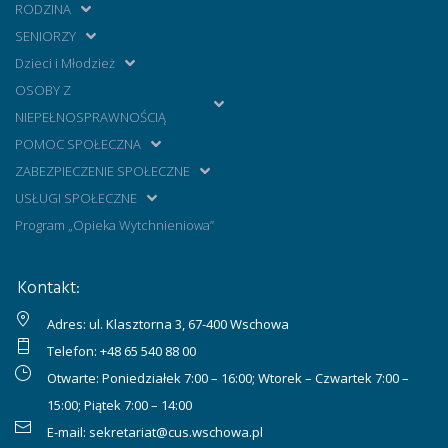
RODZINA
SENIORZY
Dzieci i Młodzież
OSOBY Z
NIEPEŁNOSPRAWNOŚCIĄ
POMOC SPOŁECZNA
ZABEZPIECZENIE SPOŁECZNE
USŁUGI SPOŁECZNE
Program „Opieka Wytchnieniowa”
Kontakt:
Adres: ul. Klasztorna 3, 67-400 Wschowa
Telefon:
+48 65 540 88 00
Otwarte: Poniedziałek 7:00 – 16:00; Wtorek – Czwartek 7:00 –
15:00; Piątek 7:00 – 14:00
E-mail:
sekretariat@cus.wschowa.pl