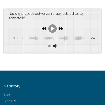
Naciśnij przycisk odtwarzania, aby odsłuchać tę
zawartość
0:00
-:--
1x
Na skróty:
Start
O nas