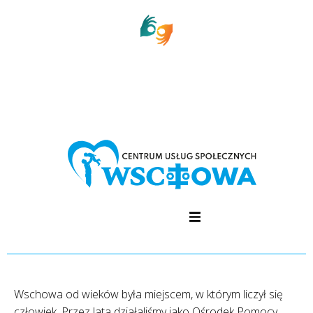
Wschowa od wieków była miejscem, w którym liczył się
człowiek. Przez lata działaliśmy jako Ośrodek Pomocy