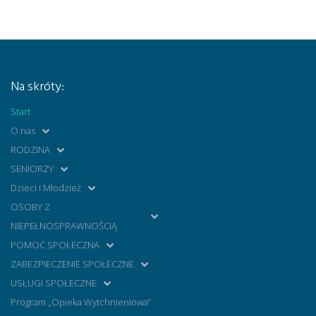
Na skróty:
Start
O nas
RODZINA
SENIORZY
Dzieci i Młodzież
OSOBY Z
NIEPEŁNOSPRAWNOŚCIĄ
POMOC SPOŁECZNA
ZABEZPIECZENIE SPOŁECZNE
USŁUGI SPOŁECZNE
Program „Opieka Wytchnieniowa”