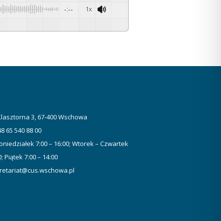
-:--
1x
 Klasztorna 3, 67-400 Wschowa
48 65 540 88 00
oniedziałek 7:00 – 16:00; Wtorek – Czwartek
0; Piątek 7:00 – 14:00
retariat@cus.wschowa.pl