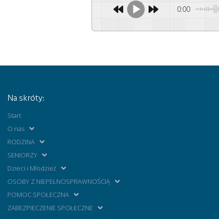
0:00
Na skróty:
Start
O nas
RODZINA
SENIORZY
Dzieci i Młodzież
OSOBY Z NIEPEŁNOSPRAWNOŚCIĄ
POMOC SPOŁECZNA
ZABEZPIECZENIE SPOŁECZNE