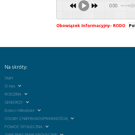
0:00
Obowiązek Informacyjny- RODO
Po
Na skróty:
Start
O nas
RODZINA
SENIORZY
Dzieci i Młodzież
OSOBY Z NIEPEŁNOSPRAWNOŚCIĄ
POMOC SPOŁECZNA
ZABEZPIECZENIE SPOŁECZNE