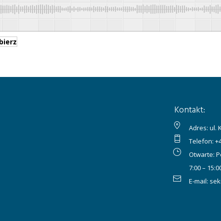
bierz
Kontakt:
Adres: ul.
Telefon:
+
Otwarte: P
7:00 – 15:0
E-mail:
sek