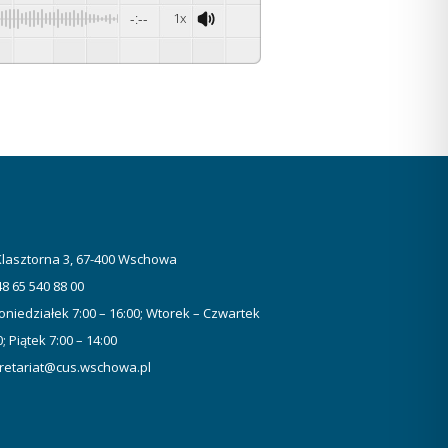
-:--
1x
 Klasztorna 3, 67-400 Wschowa
48 65 540 88 00
oniedziałek 7:00 – 16:00; Wtorek – Czwartek
0; Piątek 7:00 – 14:00
retariat@cus.wschowa.pl