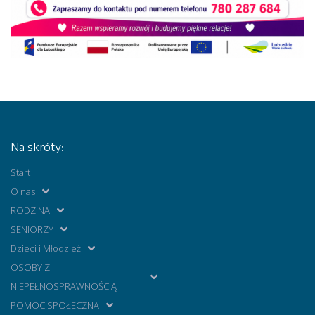
Na skróty:
Start
O nas
RODZINA
SENIORZY
Dzieci i Młodzież
OSOBY Z
NIEPEŁNOSPRAWNOŚCIĄ
POMOC SPOŁECZNA