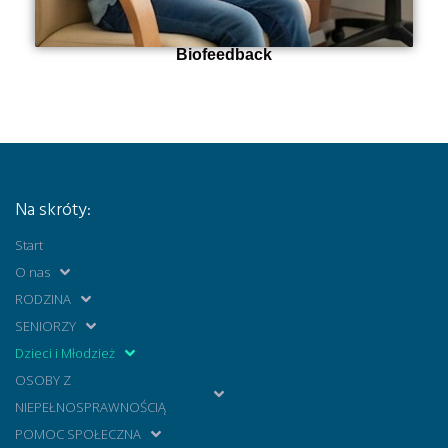
Biofeedback
Na skróty:
Start
O nas
RODZINA
SENIORZY
Dzieci i Młodzież
OSOBY Z
NIEPEŁNOSPRAWNOŚCIĄ
POMOC SPOŁECZNA