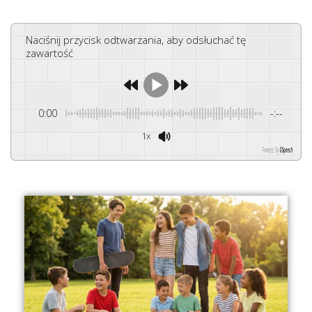
Naciśnij przycisk odtwarzania, aby odsłuchać tę
zawartość
0:00
-:--
1x
Powered By
GSpeech