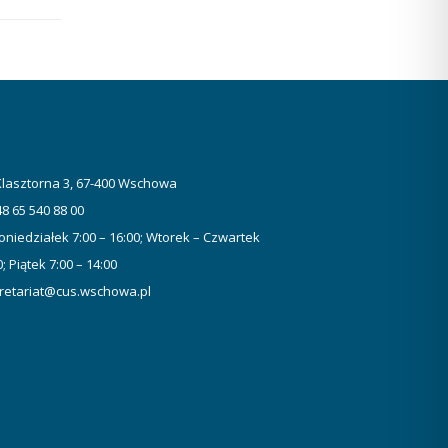
 Klasztorna 3, 67-400 Wschowa
48 65 540 88 00
oniedziałek 7:00 – 16:00; Wtorek – Czwartek
0; Piątek 7:00 – 14:00
retariat@cus.wschowa.pl
Wybierz i
posłuchaj