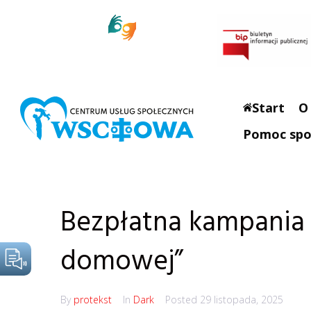
Start
O
Pomoc spo
Bezpłatna kampania
domowej”
By
protekst
In
Dark
Posted
29 listopada, 2025