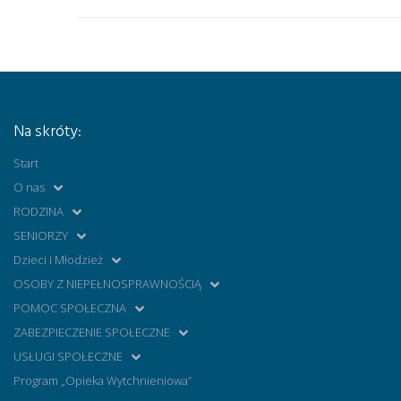
Na skróty:
Start
O nas
RODZINA
SENIORZY
Dzieci i Młodzież
OSOBY Z NIEPEŁNOSPRAWNOŚCIĄ
POMOC SPOŁECZNA
ZABEZPIECZENIE SPOŁECZNE
USŁUGI SPOŁECZNE
Program „Opieka Wytchnieniowa”