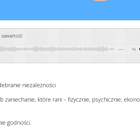
ę zawartość
-:--
1x
debranie niezależności.
zaniechanie, które rani – fizycznie, psychicznie, ekon
nie godności.