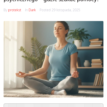
By
protekst
In
Dark
Posted
29 listopada, 2025