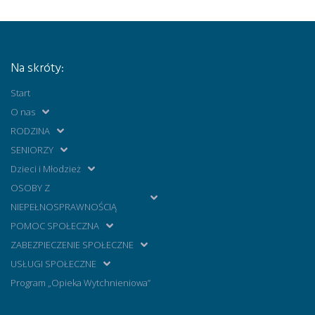
Na skróty:
Start
O nas
RODZINA
SENIORZY
Dzieci i Młodzież
OSOBY Z
NIEPEŁNOSPRAWNOŚCIĄ
POMOC SPOŁECZNA
ZABEZPIECZENIE SPOŁECZNE
USŁUGI SPOŁECZNE
Program „Opieka Wytchnieniowa”