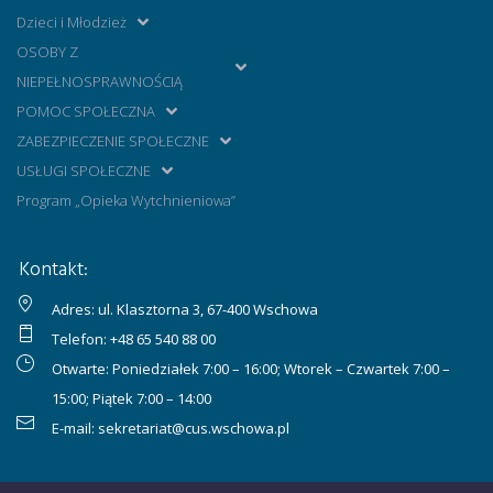
Dzieci i Młodzież
OSOBY Z
NIEPEŁNOSPRAWNOŚCIĄ
POMOC SPOŁECZNA
ZABEZPIECZENIE SPOŁECZNE
USŁUGI SPOŁECZNE
Program „Opieka Wytchnieniowa”
Kontakt:
Adres: ul. Klasztorna 3, 67-400 Wschowa
Telefon:
+48 65 540 88 00
Otwarte: Poniedziałek 7:00 – 16:00; Wtorek – Czwartek 7:00 –
15:00; Piątek 7:00 – 14:00
E-mail:
sekretariat@cus.wschowa.pl